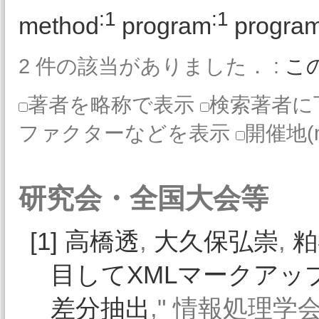
:1
:1
method
program
progra
2 件の該当がありました． :
こ
著者を略称で表示
検索著者に
ファクターなどを表示
開催地(
研究会・全国大会等
[1]
高橋透
,
大久保弘崇
,
粕
目してXMLマークア
差分抽出
," 情報処理学会研