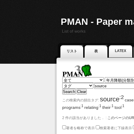
PMAN - Paper m
List of works
LATEX
リスト
表
:2
source
case
この検索内の頻出タグ:
:1
:1
:1
:1
programs
relating
their
tool
2 件の該当がありました． :
このページのUR
著者を略称で表示
検索著者に下線表示