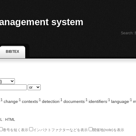
anagement system
Search:
BIBTEX
:1
:1
:1
:1
:1
:1
:1
change
contexts
detection
documents
identifiers
language
m
L
:
HTML
巻号を短く表示
インパクトファクターなどを表示
開催地(note)を表示