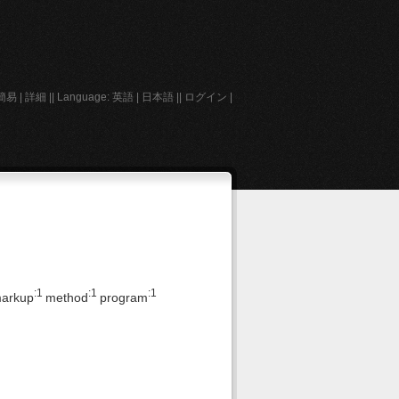
簡易
|
詳細
||
Language:
英語
|
日本語
||
ログイン
|
:1
:1
:1
arkup
method
program