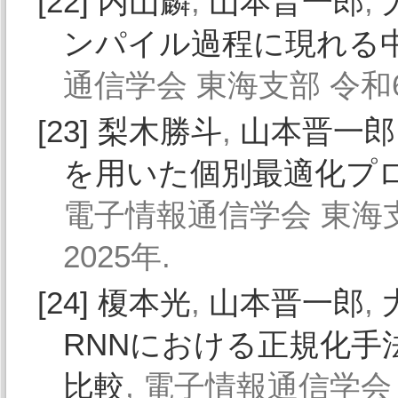
[22]
内山麟
,
山本晋一郎
,
ンパイル過程に現れる
通信学会 東海支部 令和6
[23]
梨木勝斗
,
山本晋一郎
を用いた個別最適化プ
電子情報通信学会 東海支
2025年.
[24]
榎本光
,
山本晋一郎
,
RNNにおける正規化手法Ba
比較
, 電子情報通信学会