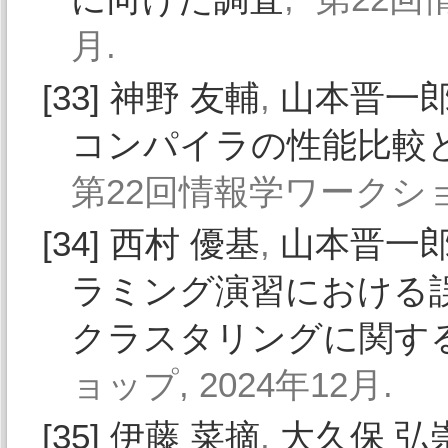
月.
[33]
神野 友輔
,
山本晋一
コンパイラの性能比較
第22回情報学ワークショッ
[34]
西村 優基
,
山本晋一
ラミング演習における
クラスタリングに関す
ョップ, 2024年12月.
[35]
伊藤 菜摘
,
大久保 弘