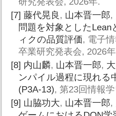
研究発表会, 2026年.
[7]
藤代晃良
,
山本晋一郎
,
問題を対象としたLea
ィクの品質評価
, 電子
卒業研究発表会, 2026年
[8]
内山麟
,
山本晋一郎
,
大
ンパイル過程に現れる
(P3A-13)
, 第23回情報学
[9]
山脇功大
,
山本晋一郎
,
ゲームにおけるDQN