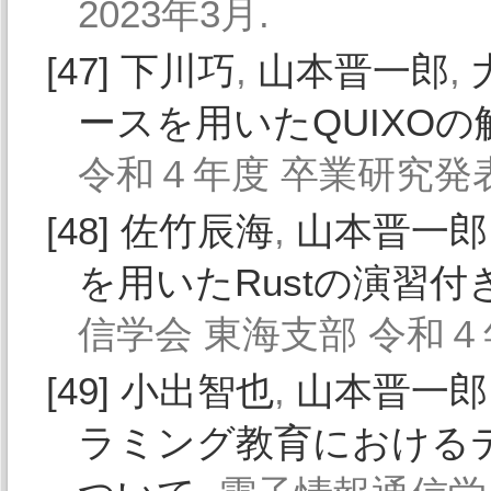
2023年3月.
[47]
下川巧
,
山本晋一郎
,
ースを用いたQUIXOの
令和４年度 卒業研究発表会
[48]
佐竹辰海
,
山本晋一郎
を用いたRustの演習
信学会 東海支部 令和４年
[49]
小出智也
,
山本晋一郎
ラミング教育における