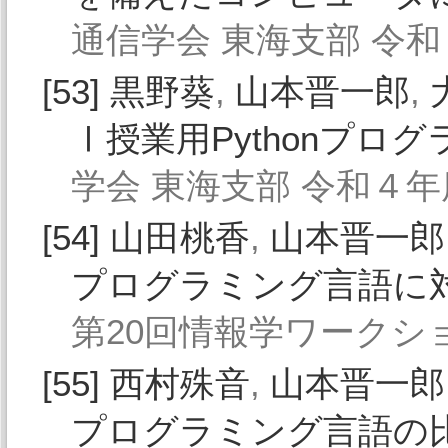
通信学会 東海支部 令和４
[53]
黒野葵
,
山本晋一郎
,
Ⅰ授業用Pythonプロ
学会 東海支部 令和４年度
[54]
山田桃香
,
山本晋一郎
プログラミング言語に
第20回情報学ワークショッ
[55]
西村殊音
,
山本晋一郎
プログラミング言語の