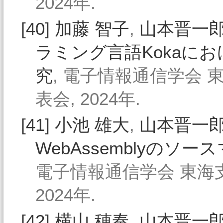
2024年.
[40]
加藤 智子
,
山本晋一
ラミング言語KokaにおけるA
究
, 電子情報通信学会 
表会, 2024年.
[41]
小池 雄大
,
山本晋一
WebAssemblyの
電子情報通信学会 東海支
2024年.
[42]
横山 穂奏
,
山本晋一