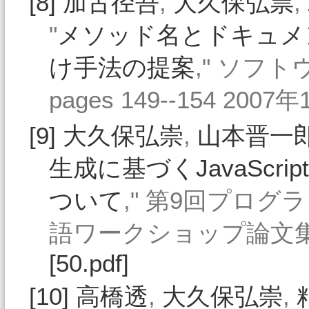
[8]
加古径吾
,
大久保弘祟
,
"
メソッド名とドキュメ
け手法の提案
," ソフトウ
pages 149--154 2007
[9]
大久保弘崇
,
山本晋一
生成に基づくJavaSc
ついて
," 第9回プロ
語ワークショップ論文集, pa
[50.pdf]
[10]
高橋透
,
大久保弘崇
,