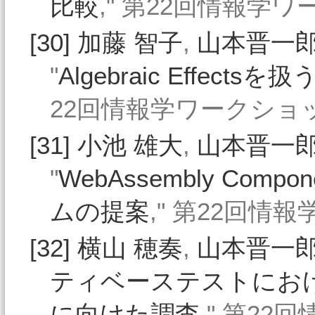
比較
," 第22回情報学ワー
[30]
加藤 智子
,
山本晋一
"
Algebraic Effect
22回情報学ワークショップ,
[31]
小池 雄大
,
山本晋一
"
WebAssembly Comp
ムの提案
," 第22回情報
[32]
横山 穂奏
,
山本晋一
ティベーステストにお
に向けた調査
," 第22