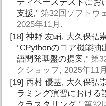
ティベーステストにお
支援
," 第32回ソフト
2025年11月.
[18]
神野 友輔
,
大久保弘
"
CPythonのコア機
語開発基盤の提案
," 
クショップ, 2025年11月
[19]
西村 優基
,
大久保弘
ラミング演習における
クラスタリング
," 第