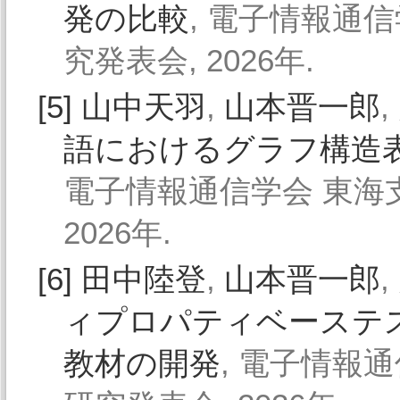
発の比較
, 電子情報通信
究発表会, 2026年.
[5]
山中天羽
,
山本晋一郎
,
語におけるグラフ構造
電子情報通信学会 東海支
2026年.
[6]
田中陸登
,
山本晋一郎
,
ィプロパティベーステス
教材の開発
, 電子情報