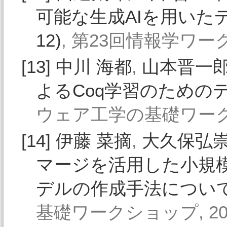
可能な生成AIを用いたデ
12)
, 第23回情報学ワーク
[13]
中川 海都
,
山本晋一
よるCoq学習のための
ウェア工学の基礎ワークショ
[14]
伊藤 菜摘
,
大久保弘
マージを活用した小規
デルの作成手法につい
基礎ワークショップ, 202