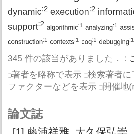
:2
:2
dynamic
execution
informat
:2
support
:1
:1
algorithmic
analyzing
assi
:1
:1
:1
:1
construction
contexts
coq
debugging
345 件の該当がありました． :
著者を略称で表示
検索著者に
ファクターなどを表示
開催地(
論文誌
[1]
藤浦祥雅
,
大久保弘崇
,