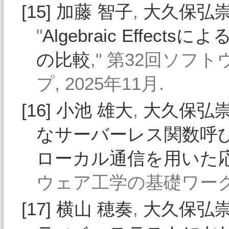
[15]
加藤 智子
,
大久保弘
"
Algebraic Effe
の比較
," 第32回ソ
プ, 2025年11月.
[16]
小池 雄大
,
大久保弘
なサーバーレス関数呼び出
ローカル通信を用いた
ウェア工学の基礎ワークショ
[17]
横山 穂奏
,
大久保弘