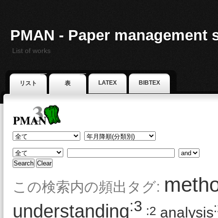
PMAN - Paper management 
List of works
LATEX
BIBTEX
リスト
表
meth
この検索内の頻出タグ:
:3
understanding
:2
analysis