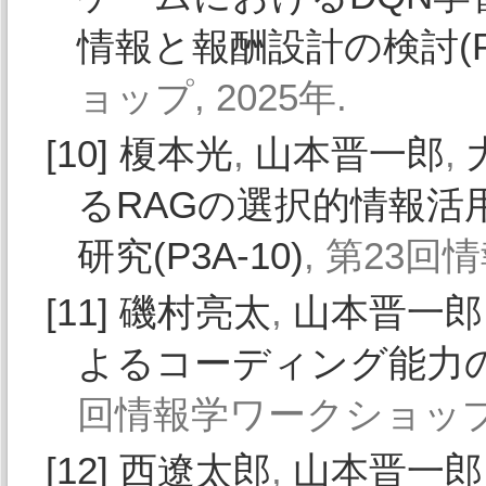
情報と報酬設計の検討(P2
ョップ, 2025年.
[10]
榎本光
,
山本晋一郎
,
るRAGの選択的情報活
研究(P3A-10)
, 第23回
[11]
磯村亮太
,
山本晋一郎
よるコーディング能力の評
回情報学ワークショップ, 
[12]
西遼太郎
,
山本晋一郎