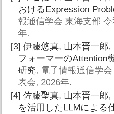
おけるExpression P
報通信学会 東海支部 令和
年.
[3]
伊藤悠真
,
山本晋一郎
,
フォーマーのAttent
研究
, 電子情報通信学会
表会, 2026年.
[4]
佐藤聖真
,
山本晋一郎
,
を活用したLLMによる