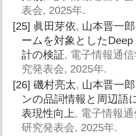
表会, 2025年.
[25]
眞田芽依
,
山本晋一郎
ームを対象としたDeep 
計の検証
, 電子情報通信
究発表会, 2025年.
[26]
磯村亮太
,
山本晋一郎
ンの品詞情報と周辺語によ
表現性向上
, 電子情報
研究発表会, 2025年.