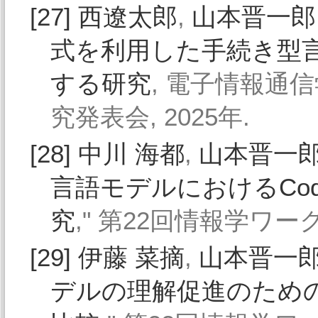
[27]
西遼太郎
,
山本晋一郎
式を利用した手続き型
する研究
, 電子情報通信
究発表会, 2025年.
[28]
中川 海都
,
山本晋一
言語モデルにおけるCo
究
," 第22回情報学ワーク
[29]
伊藤 菜摘
,
山本晋一
デルの理解促進のための