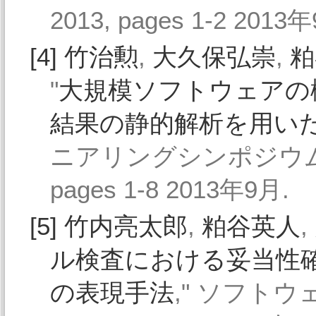
2013, pages 1-2 2013
[4]
竹治勲
,
大久保弘崇
,
粕
"
大規模ソフトウェアの
結果の静的解析を用い
ニアリングシンポジウム2013
pages 1-8 2013年9月.
[5]
竹内亮太郎
,
粕谷英人
,
ル検査における妥当性
の表現手法
," ソフトウェ