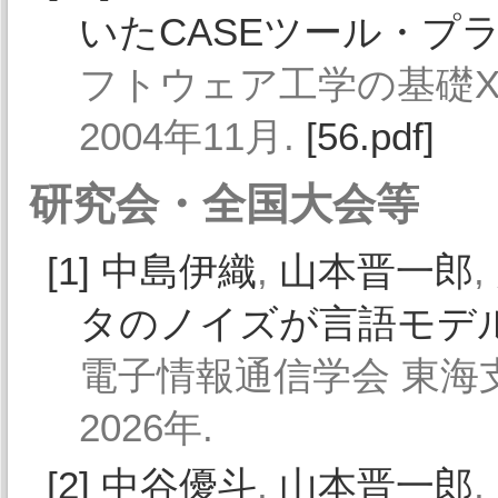
いたCASEツール・プ
フトウェア工学の基礎XI, vol
2004年11月.
[56.pdf]
研究会・全国大会等
[1]
中島伊織
,
山本晋一郎
,
タのノイズが言語モデ
電子情報通信学会 東海支
2026年.
[2]
中谷優斗
,
山本晋一郎
,