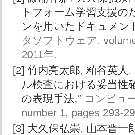
トフォーム学習支援の
ンを用いたドキュメン
タソフトウェア, volume 28,
2011年.
[2]
竹内亮太郎
,
粕谷英人
,
ル検査における妥当性
の表現手法
," コンピュー
number 1, pages 293-2
[3]
大久保弘崇
,
山本晋一