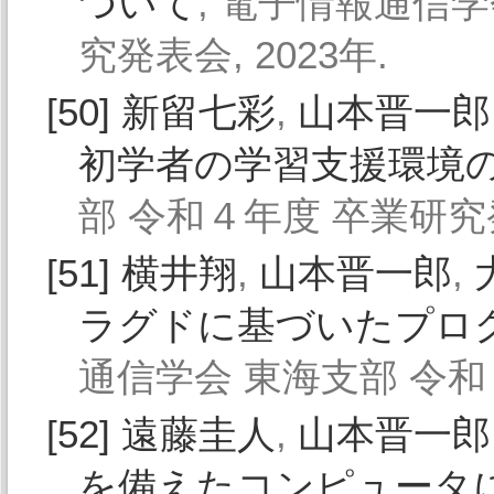
ついて
, 電子情報通信
究発表会, 2023年.
[50]
新留七彩
,
山本晋一郎
初学者の学習支援環境
部 令和４年度 卒業研究発表
[51]
横井翔
,
山本晋一郎
,
ラグドに基づいたプロ
通信学会 東海支部 令和４
[52]
遠藤圭人
,
山本晋一郎
を備えたコンピュータ