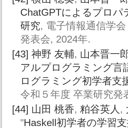
ChatGPTによるプ
研究
, 電子情報通信学会
発表会, 2024年.
[43]
神野 友輔
,
山本晋一
アルプログラミング言語
ログラミング初学者支
令和５年度 卒業研究発表会
[44]
山田 桃香
,
粕谷英人
,
"
Haskell初学者の学