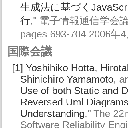
生成法に基づくJavaSc
行
," 電子情報通信学会論文誌, 
pages 693-704 2006年4
国際会議
[1]
Yoshihiko Hotta
,
Hirot
Shinichiro Yamamoto
, 
Use of both Static and 
Reversed Uml Diagrams 
Understanding
," The 22
Software Reliability Eng