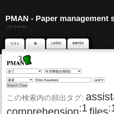
PMAN - Paper management 
List of works
LATEX
BIBTEX
リスト
表
assist
この検索内の頻出タグ:
:1
:
comprehension
files