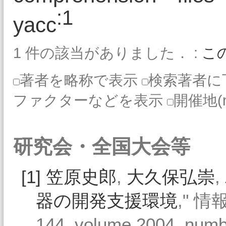
:1
yacc
1 件の該当がありました． :
こ
著者を略称で表示
検索著者に
ファクターなどを表示
開催地(
研究会・全国大会等
[1]
笠原史郎
,
大久保弘崇
,
器の開発支援環境
," 情
144, volume 2004, num