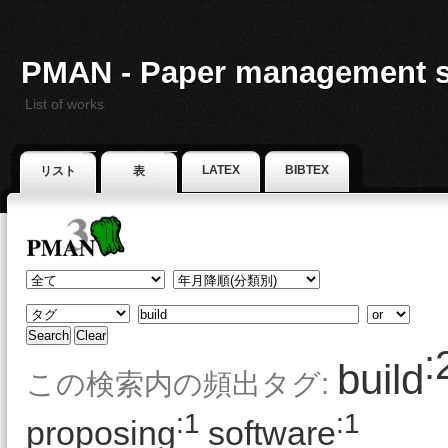
PMAN - Paper management 
List of works
LATEX
BIBTEX
リスト
表
:
build
この検索内の頻出タグ:
:1
:1
proposing
software