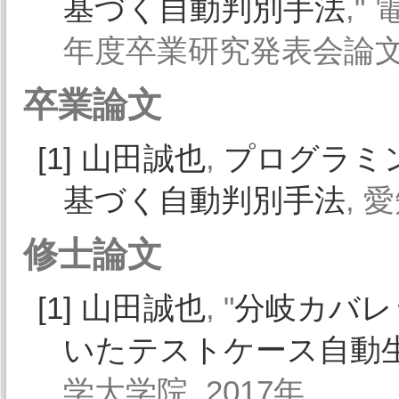
基づく自動判別手法
,"
年度卒業研究発表会論文集,
卒業論文
[1]
山田誠也
,
プログラミ
基づく自動判別手法
, 
修士論文
[1]
山田誠也
, "
分岐カバレ
いたテストケース自動
学大学院, 2017年.