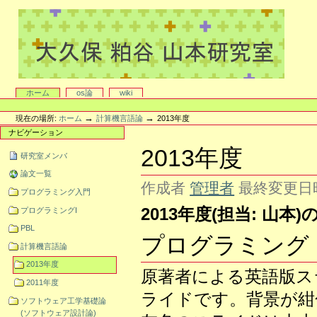
コ
ン
テ
ン
ツ
ペ
ー
Yamamoto Lab. Web Site
ジ
セ
ホーム
os論
wiki
を
ク
パ
表
シ
ー
→
→
示
現在の場所:
ホーム
計算機言語論
2013年度
ョ
ソ
す
ナビゲーション
ン
ナ
る。
ル
2013年度
|
研究室メンバ
ツ
ナ
ー
論文一覧
ビ
ル
作成者
管理者
最終変更日
ゲ
プログラミング入門
ー
2013年度(担当: 山本
シ
プログラミングI
ョ
PBL
ン
プログラミング H
へ
計算機言語論
移
2013年度
動
原著者による英語版ス
2011年度
ライドです。背景が紺
ソフトウェア工学基礎論
(ソフトウェア設計論)