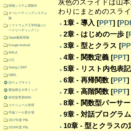
灰色のスライドは山本
情報システム実験III
わりにまとめのスライ
オペレーティングシステム
論
1章 - 導入 [
PPT
] [
PD
ソフトウェア工学特論 (コ
ードリーディングⅠ)
2章 - はじめの一歩 [
Sapid最新情報
3章 - 型とクラス [
PP
Google Android
WALA
4章 - 関数定義 [
PPT
]
LTS
5章 - リスト内包表記 
SwingとSWT
XBRL
6章 - 再帰関数 [
PPT
]
旧ウェブサイト
7章 - 高階関数 [
PPT
]
愛知県立大学トップ
研究室専用WIKI
8章 - 関数型パーサー 
スケジュール管理
9章 - 対話プログラム [
卒論ツール置き場
2017年度 PBL
10章 - 型とクラスの
2018年度 PBL