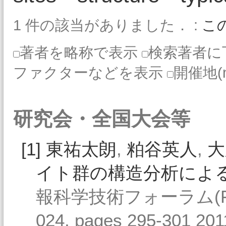
1 件の該当がありました． :
こ
著者を略称で表示
検索著者に
ファクターなどを表示
開催地(
研究会・全国大会等
[1]
東祐太朗
,
粕谷英人
,
大
イト群の構造分析によ
報科学技術フォーラム(FIT
024, pages 295-301 2