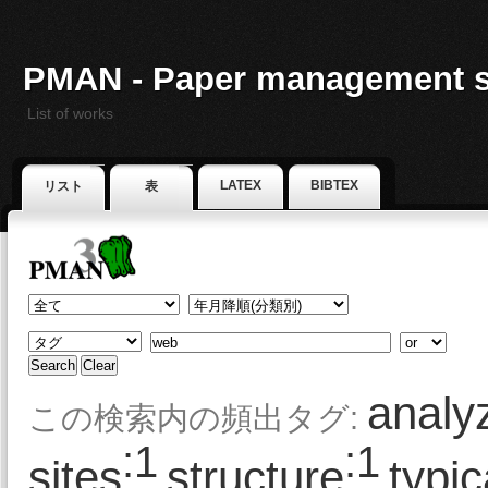
PMAN - Paper management 
List of works
LATEX
BIBTEX
リスト
表
analy
この検索内の頻出タグ:
:1
:1
sites
structure
typic