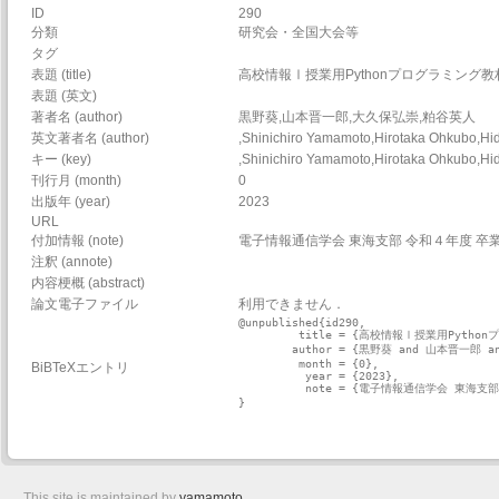
ID
290
分類
研究会・全国大会等
タグ
表題 (title)
高校情報Ⅰ授業用Pythonプログラミング教
表題 (英文)
著者名 (author)
黒野葵,山本晋一郎,大久保弘崇,粕谷英人
英文著者名 (author)
,Shinichiro Yamamoto,Hirotaka Ohkubo,Hi
キー (key)
,Shinichiro Yamamoto,Hirotaka Ohkubo,Hi
刊行月 (month)
0
出版年 (year)
2023
URL
付加情報 (note)
電子情報通信学会 東海支部 令和４年度 卒
注釈 (annote)
内容梗概 (abstract)
論文電子ファイル
利用できません．
@unpublished{id290,

         title = {高校情報Ⅰ授業用Pytho
        author = {黒野葵 and 山本晋一郎 
         month = {0},

BiBTeXエントリ
          year = {2023},

          note = {電子情報通信学会 東海
}

This site is maintained by
yamamoto
.