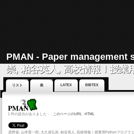
PMAN - Paper manageme
崇, 粕谷英人, 高校情報Ⅰ授業
2023年.
LATEX
BIBTEX
リスト
表
Detail of a work
1 件の該当がありました． :
このページのURL
:
HTML
黒野葵, 山本晋一郎, 大久保弘崇, 粕谷英人, 高校情報Ⅰ授業用Pythonプログラ