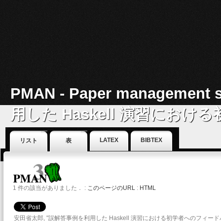
PMAN - Paper manageme
用した Haskell 演習におけ
年3月.
LATEX
BIBTEX
リスト
表
Detail of a work
1 件の該当がありました． :
このページのURL
:
HTML
安田省太郎, "誤解答事例を利用した Haskell 演習における初学者へのフィード