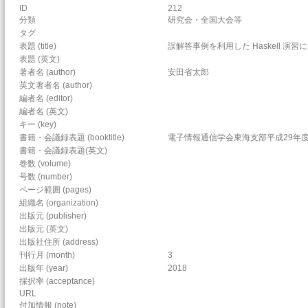
ID
212
分類
研究会・全国大会等
タグ
表題 (title)
誤解答事例を利用した Haskell 
表題 (英文)
著者名 (author)
安田省太郎
英文著者名 (author)
編者名 (editor)
編者名 (英文)
キー (key)
書籍・会議録表題 (booktitle)
電子情報通信学会東海支部平成29年
書籍・会議録表題(英文)
巻数 (volume)
号数 (number)
ページ範囲 (pages)
組織名 (organization)
出版元 (publisher)
出版元 (英文)
出版社住所 (address)
刊行月 (month)
3
出版年 (year)
2018
採択率 (acceptance)
URL
付加情報 (note)