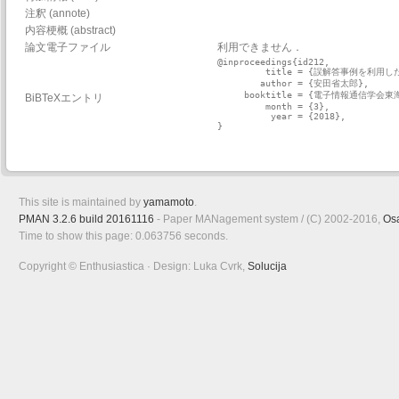
注釈 (annote)
内容梗概 (abstract)
論文電子ファイル
利用できません．
@inproceedings{id212,

         title = {誤解答事例を利
        author = {安田省太郎},

     booktitle = {電子情報通信学
BiBTeXエントリ
         month = {3},

          year = {2018},

}

This site is maintained by
yamamoto
.
PMAN 3.2.6 build 20161116
- Paper MANagement system / (C) 2002-2016,
Os
Time to show this page: 0.063756 seconds.
Copyright © Enthusiastica · Design: Luka Cvrk,
Solucija