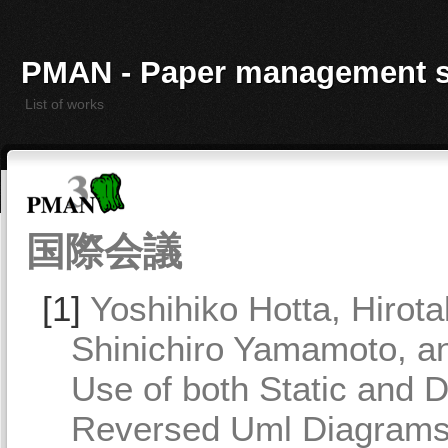
PMAN - Paper management 
List of works
国際会議
[1]
Yoshihiko Hotta, Hirot
Shinichiro Yamamoto, an
Use of both Static and 
Reversed Uml Diagrams 