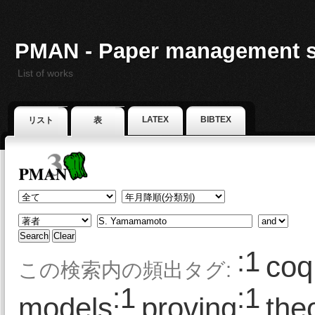
PMAN - Paper management 
List of works
LATEX
BIBTEX
リスト
表
:1
coq
この検索内の頻出タグ:
:1
:1
models
proving
the