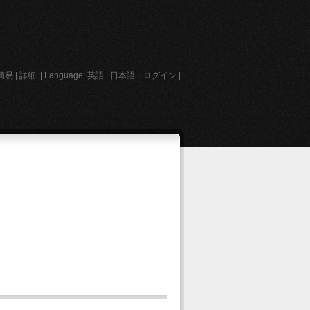
簡易
|
詳細
||
Language:
英語
|
日本語
||
ログイン
|