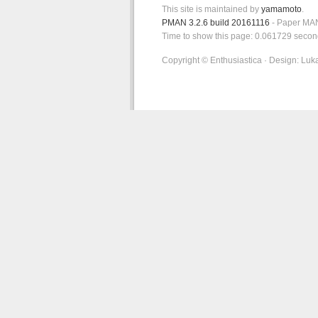
This site is maintained by
yamamoto
.
PMAN 3.2.6 build 20161116
- Paper MAN
Time to show this page: 0.061729 secon
Copyright © Enthusiastica · Design: Luk