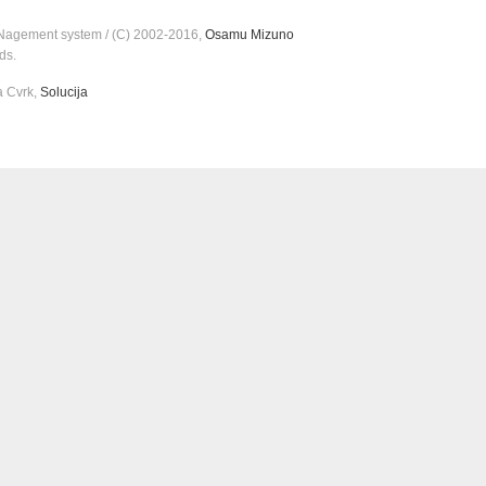
agement system / (C) 2002-2016,
Osamu Mizuno
ds.
a Cvrk,
Solucija