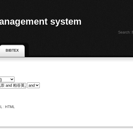
anagement system
Search:
BIBTEX
L
:
HTML