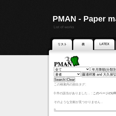
PMAN - Paper m
List of works
LATEX
リスト
表
この検索内の頻出タグ:
0 件の該当がありました． :
このページのUR
そのような文献が見つかりません．