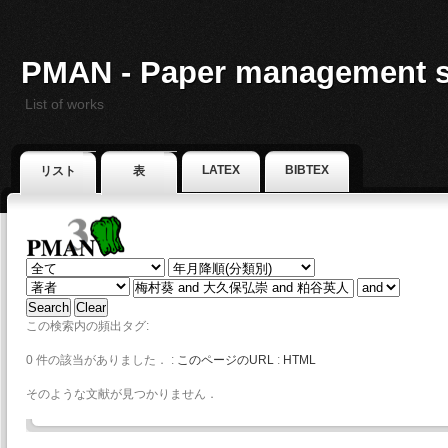
PMAN - Paper management 
List of works
LATEX
BIBTEX
リスト
表
この検索内の頻出タグ:
0 件の該当がありました． :
このページのURL
:
HTML
そのような文献が見つかりません．