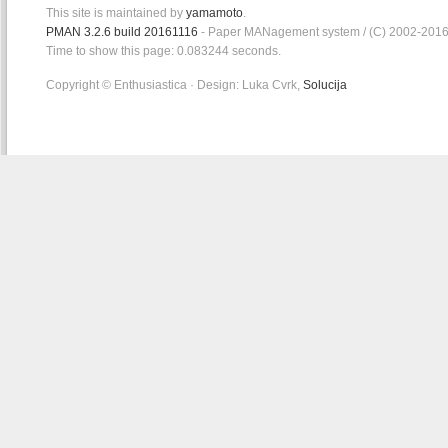
This site is maintained by
yamamoto
.
PMAN 3.2.6 build 20161116
- Paper MANagement system / (C) 2002-201
Time to show this page: 0.083244 seconds.
Copyright © Enthusiastica · Design: Luka Cvrk,
Solucija