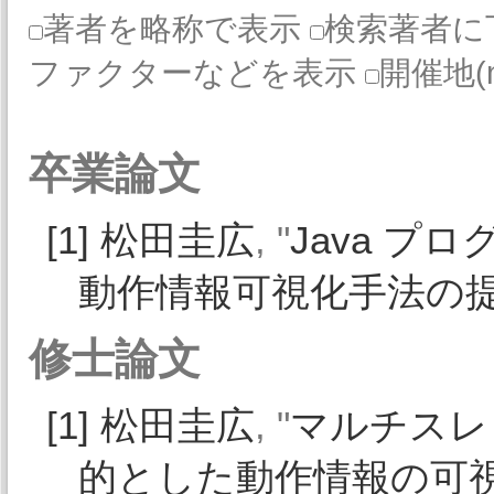
著者を略称で表示
検索著者に
ファクターなどを表示
開催地(
卒業論文
[1]
松田圭広
, "
Java プ
動作情報可視化手法の
修士論文
[1]
松田圭広
, "
マルチスレ
的とした動作情報の可