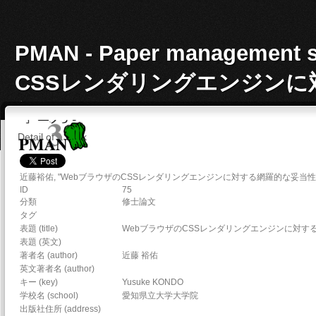
PMAN - Paper manageme
CSSレンダリングエンジンに対
年2月.
Detail of a work
近藤裕佑, "WebブラウザのCSSレンダリングエンジンに対する網羅的な妥当性検査
ID
75
分類
修士論文
タグ
表題 (title)
WebブラウザのCSSレンダリングエンジンに対す
表題 (英文)
著者名 (author)
近藤 裕佑
英文著者名 (author)
キー (key)
Yusuke KONDO
学校名 (school)
愛知県立大学大学院
出版社住所 (address)