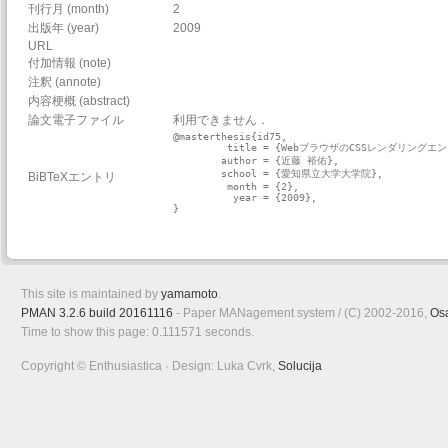
刊行月 (month)
2
出版年 (year)
2009
URL
付加情報 (note)
注釈 (annote)
内容梗概 (abstract)
論文電子ファイル
利用できません．
@masterthesis{id75,

         title = {WebブラウザのCSSレンダリン
        author = {近藤 裕佑},

        school = {愛知県立大学大学院},

BiBTeXエントリ
         month = {2},

          year = {2009},

}

This site is maintained by
yamamoto
.
PMAN 3.2.6 build 20161116
- Paper MANagement system / (C) 2002-2016,
Os
Time to show this page: 0.111571 seconds.
Copyright © Enthusiastica · Design: Luka Cvrk,
Solucija