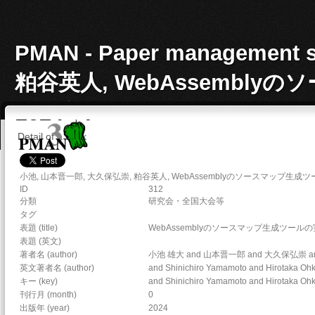
PMAN - Paper manageme
粕谷英人, WebAssembl
2024年.
Detail of a work
小池, 山本晋一郎, 大久保弘崇, 粕谷英人, WebAssemblyのソースマップ生
ID
312
分類
研究会・全国大会等
タグ
表題 (title)
WebAssemblyのソースマップ生成ツール
表題 (英文)
著者名 (author)
小池 雄大 and 山本晋一郎 and 大久保弘崇 
英文著者名 (author)
and Shinichiro Yamamoto and Hirotaka Oh
キー (key)
and Shinichiro Yamamoto and Hirotaka Oh
刊行月 (month)
0
出版年 (year)
2024