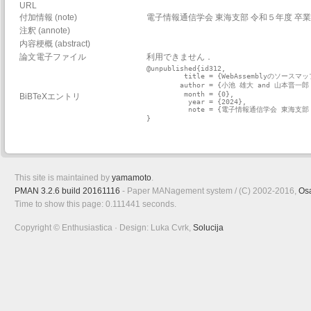
URL
付加情報 (note)
電子情報通信学会 東海支部 令和５年度 卒
注釈 (annote)
内容梗概 (abstract)
論文電子ファイル
利用できません．
@unpublished{id312,

         title = {WebAssemblyのソー
        author = {小池 雄大 and 山本晋一
         month = {0},

BiBTeXエントリ
          year = {2024},

          note = {電子情報通信学会 東海支
}

This site is maintained by
yamamoto
.
PMAN 3.2.6 build 20161116
- Paper MANagement system / (C) 2002-2016,
Os
Time to show this page: 0.111441 seconds.
Copyright © Enthusiastica · Design: Luka Cvrk,
Solucija