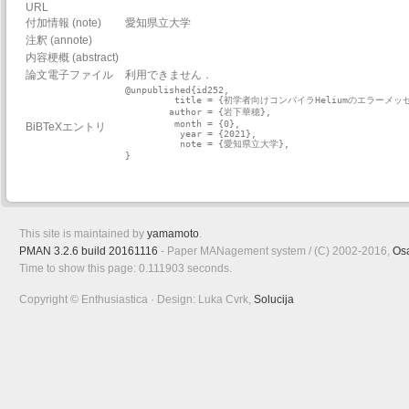
URL
付加情報 (note)
愛知県立大学
注釈 (annote)
内容梗概 (abstract)
論文電子ファイル
利用できません．
@unpublished{id252,

         title = {初学者向けコンパイラHeliumのエラーメ
        author = {岩下華穂},

         month = {0},

BiBTeXエントリ
          year = {2021},

          note = {愛知県立大学},

}

This site is maintained by
yamamoto
.
PMAN 3.2.6 build 20161116
- Paper MANagement system / (C) 2002-2016,
Os
Time to show this page: 0.111903 seconds.
Copyright © Enthusiastica · Design: Luka Cvrk,
Solucija