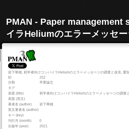
PMAN - Paper manageme
イラHeliumのエラーメッセージ
Detail of a work
岩下華穂, 初学者向けコンパイラHeliumのエラーメッセージの調査と改良, 愛知県
ID
252
分類
卒業論文
タグ
表題 (title)
初学者向けコンパイラHeliumのエラーメッセージの調査
表題 (英文)
著者名 (author)
岩下華穂
英文著者名 (author)
キー (key)
刊行月 (month)
0
出版年 (year)
2021