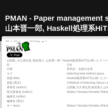
PMAN - Paper manageme
山本晋一郎, Haskell処理系
2019年11月.
Detail of a work
山田航, 大久保弘崇, 粕谷英人, 山本晋一郎, "Haskell処理系HiTSを用い
ID
228
分類
研究会・全国大会等
タグ
detecting leak method space
表題 (title)
Haskell処理系HiTSを用い
表題 (英文)
A Method of Detecting Space L
著者名 (author)
山田航,大久保弘崇,粕谷英人,山
英文著者名 (author)
Wataru Yamada,Hirotaka Ohkub
編者名 (editor)
編者名 (英文)
キー (key)
Wataru Yamada,Hirotaka Ohkub