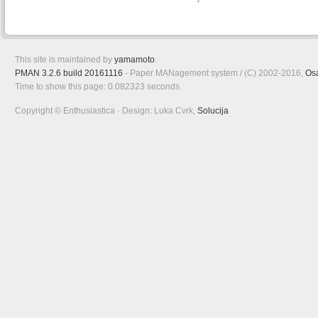
This site is maintained by
yamamoto
.
PMAN 3.2.6 build 20161116
- Paper MANagement system / (C) 2002-2016,
Os
Time to show this page: 0.082323 seconds.
Copyright © Enthusiastica · Design: Luka Cvrk,
Solucija