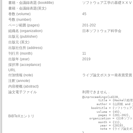
書籍・会議録表題 (booktitle)
ソフトウェア工学の基礎ⅩⅩⅤ
書籍・会議録表題(英文)
巻数 (volume)
45
号数 (number)
ページ範囲 (pages)
201-202
組織名 (organization)
日本ソフトウェア科学会
出版元 (publisher)
出版元 (英文)
出版社住所 (address)
刊行月 (month)
11
出版年 (year)
2019
採択率 (acceptance)
URL
付加情報 (note)
ライブ論文ポスター発表賞受賞
注釈 (annote)
内容梗概 (abstract)
論文電子ファイル
利用できません．
@inproceedings{id228,

         title = {Haske
        author = {山田航 a
     booktitle = {ソフトウ
        volume = {45},

         pages = {201-202},

BiBTeXエントリ
    organization = {日本ソフ
         month = {11},

          year = {2019},

          note = {ライブ論文
}
